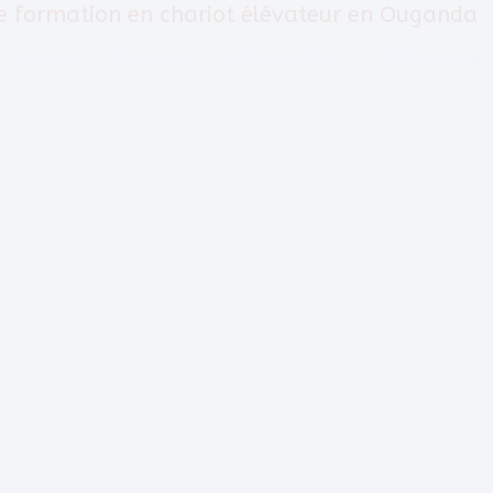
e formation en chariot élévateur en Ouganda
À propos
Nos cours
Notre service
Témoignages