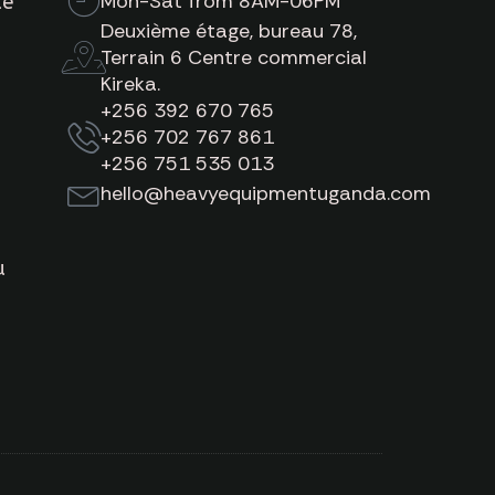
Mon-Sat from 8AM-06PM
de
Deuxième étage, bureau 78,
Terrain 6 Centre commercial
Kireka.
+256 392 670 765
+256 702 767 861
+256 751 535 013
hello@heavyequipmentuganda.com
u