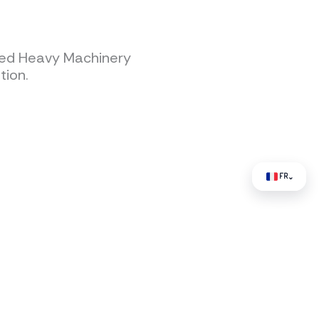
fied Heavy Machinery
tion.
FR
⌄