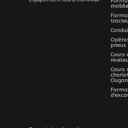
Format
mobil
Format
tracte
Condui
Opérat
pneus
Cours 
nivele
Cours 
chario
Ougan
Format
d'exca