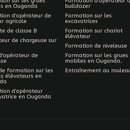
ion sur les grues
Formation d'opérateur 
es en Ouganda
bulldozer
ion d'opérateur de
Formation sur les
ur agricole
excavatrices
te de classe B
Formation sur chariot
élévateur
eur de chargeuse sur
Formation de niveleuse
d'opérateur de
Formation sur les grues
use
mobiles en Ouganda.
de formation sur les
Entraînement au roulea
ts élévateurs en
da
ion d'opérateur
vatrice en Ouganda