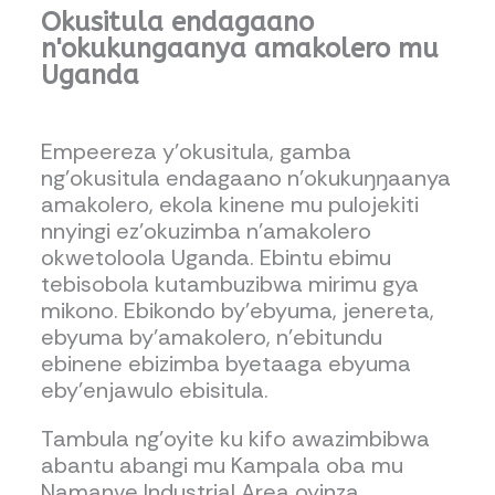
Okusitula endagaano
n'okukungaanya amakolero mu
Uganda
Empeereza y’okusitula, gamba
ng’okusitula endagaano n’okukuŋŋaanya
amakolero, ekola kinene mu pulojekiti
nnyingi ez’okuzimba n’amakolero
okwetoloola Uganda. Ebintu ebimu
tebisobola kutambuzibwa mirimu gya
mikono. Ebikondo by’ebyuma, jenereta,
ebyuma by’amakolero, n’ebitundu
ebinene ebizimba byetaaga ebyuma
eby’enjawulo ebisitula.
Tambula ng’oyite ku kifo awazimbibwa
abantu abangi mu Kampala oba mu
Namanve Industrial Area oyinza