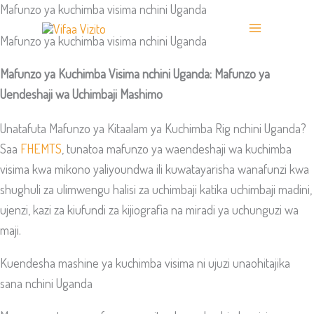
Mafunzo ya kuchimba visima nchini Uganda
Ruka
hadi
Mafunzo ya kuchimba visima nchini Uganda
yaliyomo
Mafunzo ya Kuchimba Visima nchini Uganda: Mafunzo ya
Uendeshaji wa Uchimbaji Mashimo
Unatafuta Mafunzo ya Kitaalam ya Kuchimba Rig nchini Uganda?
Saa
FHEMTS
, tunatoa mafunzo ya waendeshaji wa kuchimba
visima kwa mikono yaliyoundwa ili kuwatayarisha wanafunzi kwa
shughuli za ulimwengu halisi za uchimbaji katika uchimbaji madini,
ujenzi, kazi za kiufundi za kijiografia na miradi ya uchunguzi wa
maji.
Kuendesha mashine ya kuchimba visima ni ujuzi unaohitajika
sana nchini Uganda