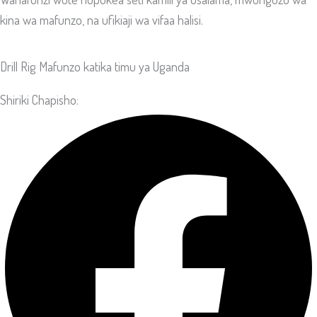
kina wa mafunzo, na ufikiaji wa vifaa halisi.
Drill Rig Mafunzo katika timu ya Uganda
Shiriki Chapisho: