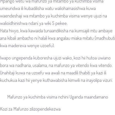
Mpango wetu wa mafunzo ya mitambo ya kuchimba visima
umeundwa ili kubadilisha watu waliohamasishwa kuwa
waendeshaji wa mitambo ya kuchimba visima wenye ujuzi na
walioidhinishwa ndani ya wiki 5 pekee.
Hata hivyo, kwa kawaida tunaandikisha na kumsajili mtu ambaye
ana kibali ambacho ni halali kwa angalau miaka mitatu (madhubuti
kwa madereva wenye uzoefu).
Iwapo ungependa kuboresha ujuzi wako, kozi hii hutoa uwiano
bora wa nadharia, usalama, na mafunzo ya vitendo kwa vitendo.
Unahitaji kuwa na uzoefu wa awali na maadili thabiti ya kazi ili
kuchukua kazi hii yenye kuthawabisha kimwili na inayolipa vizuri.
Mafunzo ya kuchimba visima nchini Uganda maandamano
Kozi za Mafunzo zilizopendekezwa