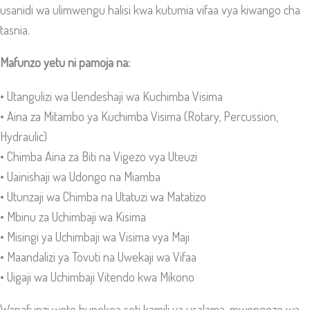
usanidi wa ulimwengu halisi kwa kutumia vifaa vya kiwango cha
tasnia.
Mafunzo yetu ni pamoja na:
• Utangulizi wa Uendeshaji wa Kuchimba Visima
• Aina za Mitambo ya Kuchimba Visima (Rotary, Percussion,
Hydraulic)
• Chimba Aina za Biti na Vigezo vya Uteuzi
• Uainishaji wa Udongo na Miamba
• Utunzaji wa Chimba na Utatuzi wa Matatizo
• Mbinu za Uchimbaji wa Kisima
• Misingi ya Uchimbaji wa Visima vya Maji
• Maandalizi ya Tovuti na Uwekaji wa Vifaa
• Uigaji wa Uchimbaji Vitendo kwa Mikono
Wanafunzi wote hupokea seti kamili ya usalama, mwongozo wa