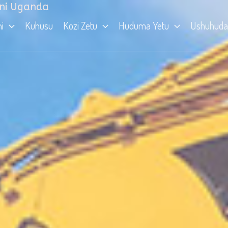
ini Uganda
i
Kuhusu
Kozi Zetu
Huduma Yetu
Ushuhuda