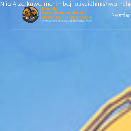
Ruka
Njia 4 za kuwa mchimbaji aliyeidhinishwa nch
hadi
Nyumban
yaliyomo