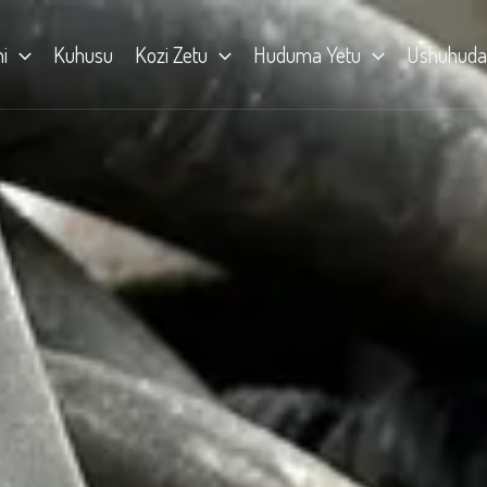
i
Kuhusu
Kozi Zetu
Huduma Yetu
Ushuhuda