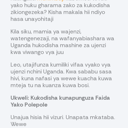
yako huku gharama zako za kukodisha
zikiongezeka? Kisha makala hii ndiyo
hasa unayohitaji
Kila siku, mamia ya wajenzi,
watengenezaji, na wafanyabiashara wa
Uganda hukodisha mashine za ujenzi
kwa viwango vya juu
Leo, utajifunza kumiliki vifaa vyako vya
ujenzi nchini Uganda. Kwa sababu sasa
hivi, kuna nafasi ya wewe kuacha kuwa
mteja tu na kuanza kuwa bosi.
Ukweli: Kukodisha kunapunguza Faida
Yako Polepole
Unajua hisia hii vizuri. Unapata mkataba.
Wewe