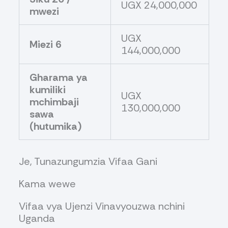
UGX 24,000,000
mwezi
UGX
Miezi 6
144,000,000
Gharama ya
kumiliki
UGX
mchimbaji
130,000,000
sawa
(hutumika)
Je, Tunazungumzia Vifaa Gani
Kama wewe
Vifaa vya Ujenzi Vinavyouzwa nchini
Uganda