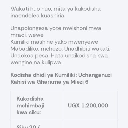
Wakati huo huo, mita ya kukodisha
inaendelea kuashiria.
Unapoiongeza yote mwishoni mwa
mradi, wewe
Kumiliki mashine yako mwenyewe
Mabadiliko, mchezo. Unadhibiti wakati.
Unaokoa pesa. Hata unaikodisha kwa
wengine na kulipwa.
Kodisha dhidi ya Kumiliki: Uchanganuzi
Rahisi wa Gharama ya Miezi 6
Kukodisha
mchimbaji
UGX 1,200,000
kwa siku:
Siku 20 /