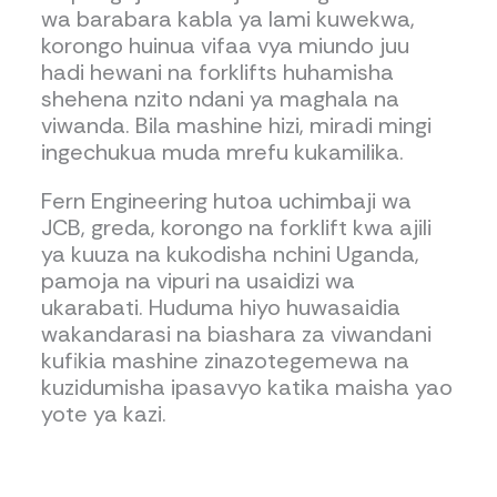
wa barabara kabla ya lami kuwekwa,
korongo huinua vifaa vya miundo juu
hadi hewani na forklifts huhamisha
shehena nzito ndani ya maghala na
viwanda. Bila mashine hizi, miradi mingi
ingechukua muda mrefu kukamilika.
Fern Engineering hutoa uchimbaji wa
JCB, greda, korongo na forklift kwa ajili
ya kuuza na kukodisha nchini Uganda,
pamoja na vipuri na usaidizi wa
ukarabati. Huduma hiyo huwasaidia
wakandarasi na biashara za viwandani
kufikia mashine zinazotegemewa na
kuzidumisha ipasavyo katika maisha yao
yote ya kazi.