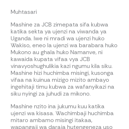
Muhtasari
Mashine za JCB zimepata sifa kubwa
katika sekta ya ujenzi na viwanda ya
Uganda. Iwe ni mradi wa ujenzi huko
Wakiso, eneo la ujenzi wa barabara huko
Mukono au ghala huko Namanve, ni
kawaida kupata vifaa vya JCB
vinavyoshughulikia kazi ngumu kila siku.
Mashine hizi huchimba misingi, kusonga
vifaa na kuinua mizigo mizito ambayo
ingehitaji timu kubwa za wafanyikazi na
siku nyingi za juhudi za mikono.
Mashine nzito ina jukumu kuu katika
ujenzi wa kisasa. Wachimbaji huchimba
mitaro ambamo misingi itakaa,
wapangaji wa daraja hutengeneza uso