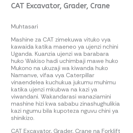
CAT Excavator, Grader, Crane
Muhtasari
Mashine za CAT zimekuwa vituko vya
kawaida katika maeneo ya ujenzi nchini
Uganda. Kuanzia ujenzi wa barabara
huko Wakiso hadi uchimbaji mawe huko
Mukono na ukuzaji wa kiwanda huko
Namanve, vifaa vya Caterpillar
vinaendelea kuchukua jukumu muhimu
katika ujenzi mkubwa na kazi ya
viwandani. Wakandarasi wanaziamini
mashine hizi kwa sababu zinashughulikia
kazi ngumu bila kupoteza nguvu chini ya
shinikizo.
CAT Excavator, Grader, Crane na Forklift