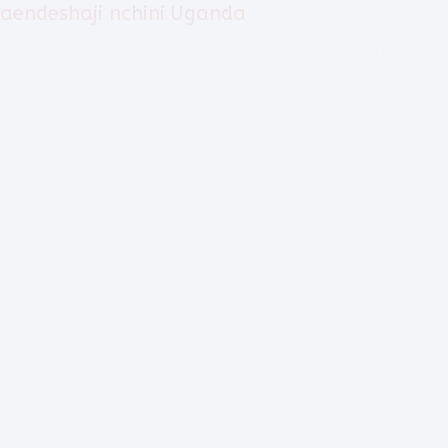
aendeshaji nchini Uganda
i
Kuhusu
Kozi Zetu
Huduma Yetu
Ushuhuda