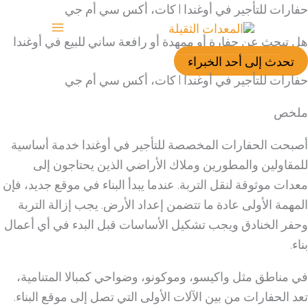
حفارات للتأجير في أوغندا | كات، أكس سي أم جي
نتقل
لى
هل تبحث عن حفارة أو ممهدة أو رافعة ساني للبيع في أوغندا
لمحتوى
تحدث إلى أحد الخبراء
حفارات للتأجير في أوغندا | كات، أكس سي أم جي
ملخص
أصبحت الحفارات المخصصة للتأجير في أوغندا خدمة أساسية
للمقاولين والمطورين وملاك الأراضي الذين يحتاجون إلى
معدات موثوقة لنقل التربة. عندما يبدأ البناء في موقع جديد، فإن
المهمة الأولى عادة ما تتضمن إعداد الأرض. يجب إزالة التربة
وحفر الخنادق ويجب تشكيل الأساسات قبل البدء في أي أعمال
بناء.
في مناطق مثل واكيسو، وموكونو، وضواحي كمبالا المتنامية،
تعد الحفارات من بين الآلات الأولى التي تصل إلى موقع البناء.