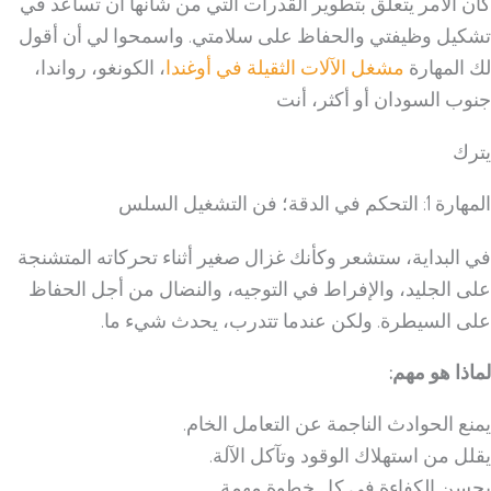
كان الأمر يتعلق بتطوير القدرات التي من شأنها أن تساعد في
تشكيل وظيفتي والحفاظ على سلامتي. واسمحوا لي أن أقول
لك المهارة
مشغل الآلات الثقيلة في أوغندا
، الكونغو، رواندا،
جنوب السودان أو أكثر، أنت
يترك
المهارة 1: التحكم في الدقة؛ فن التشغيل السلس
في البداية، ستشعر وكأنك غزال صغير أثناء تحركاته المتشنجة
على الجليد، والإفراط في التوجيه، والنضال من أجل الحفاظ
على السيطرة. ولكن عندما تتدرب، يحدث شيء ما.
لماذا هو مهم:
يمنع الحوادث الناجمة عن التعامل الخام.
يقلل من استهلاك الوقود وتآكل الآلة.
يحسن الكفاءة في كل خطوة مهمة.